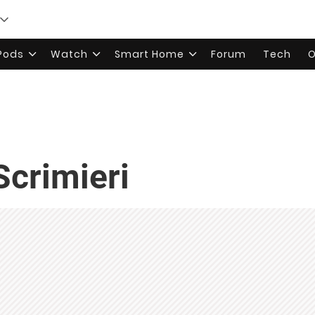
rPods
Watch
Smart Home
Forum
Tech
O
Scrimieri