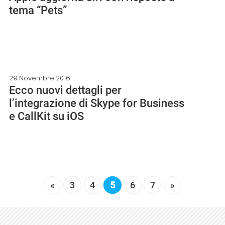
tema “Pets”
29 Novembre 2016
Ecco nuovi dettagli per
l’integrazione di Skype for Business
e CallKit su iOS
«
3
4
5
6
7
»