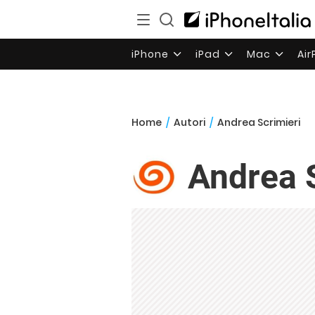
iPhone
iPad
Mac
Ai
Home
/
Autori
/
Andrea Scrimieri
Andrea 