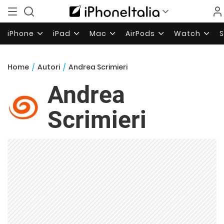
iPhone
iPad
Mac
AirPods
Watch
Home
/
Autori
/
Andrea Scrimieri
Andrea
Scrimieri