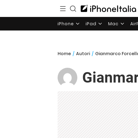
iPhone
iPad
Mac
Ai
Home
/
Autori
/
Gianmarco Forcell
Gianmar