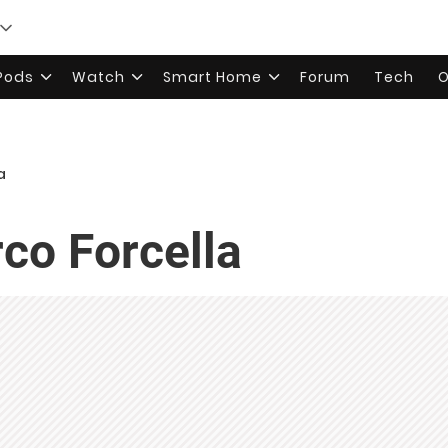
rPods
Watch
Smart Home
Forum
Tech
O
a
co Forcella