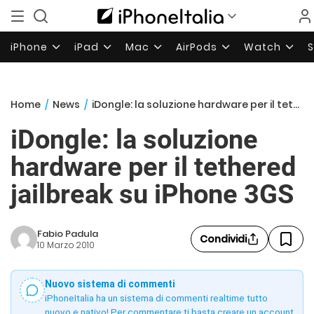
iPhone
iPad
Mac
AirPods
Watch
Home
/
News
/
iDongle: la soluzione hardware per il tethered jailbreak su iPhone 3GS
iDongle: la soluzione
hardware per il tethered
jailbreak su iPhone 3GS
Fabio Padula
Condividi
10 Marzo 2010
Nuovo sistema di commenti
iPhoneItalia ha un sistema di commenti realtime tutto
nuovo e nativo! Per commentare ti basta creare un account