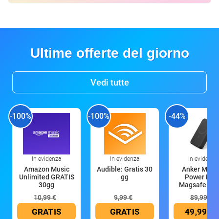
Ultime offerte del giorno
Vedi tutte
-100%
-100%
-44%
In evidenza
In evidenza
In evidenza
Amazon Music
Audible: Gratis 30
Anker Mag
Unlimited GRATIS
gg
Power Ban
30gg
Magsafe 10
mAh
10,99 €
9,99 €
89,99 €
GRATIS
GRATIS
49,99 €