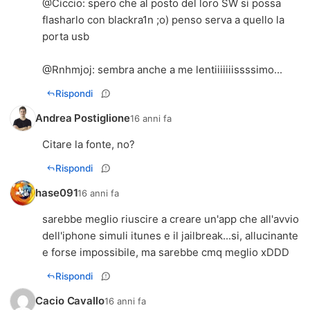
@Ciccio: spero che al posto del loro SW si possa
flasharlo con blackra1n ;o) penso serva a quello la
porta usb
@Rnhmjoj: sembra anche a me lentiiiiiiissssimo...
Rispondi
Andrea Postiglione
16 anni fa
Citare la fonte, no?
Rispondi
hase091
16 anni fa
sarebbe meglio riuscire a creare un'app che all'avvio
dell'iphone simuli itunes e il jailbreak...si, allucinante
e forse impossibile, ma sarebbe cmq meglio xDDD
Rispondi
Cacio Cavallo
16 anni fa