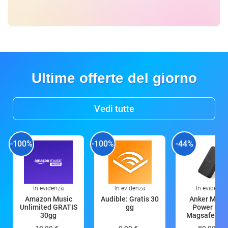
Ultime offerte del giorno
Vedi tutte
-100%
-100%
-44%
In evidenza
In evidenza
In evidenza
Amazon Music
Audible: Gratis 30
Anker Mag
Unlimited GRATIS
gg
Power Ban
30gg
Magsafe 10
mAh