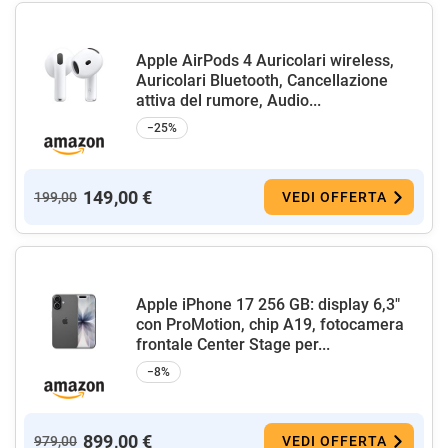
Apple AirPods 4 Auricolari wireless,
Auricolari Bluetooth, Cancellazione
attiva del rumore, Audio...
−25%
149,00 €
199,00
VEDI OFFERTA
Apple iPhone 17 256 GB: display 6,3"
con ProMotion, chip A19, fotocamera
frontale Center Stage per...
−8%
899,00 €
979,00
VEDI OFFERTA