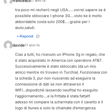
francesco
17 anni fa
tra poco mi recherò negli USA......vorrei sapere se è
possibile sbloccare i-phone 3G....visto ke è molto
abbordabile costa solo 200$.....grazie per l
aiuto,saluti.
Rispondi
davide
17 anni fa
Ciao a tutti, ho ricevuto un IPhone 3g in regalo, che
è stato acquistato in America con operatore AT&T.
Successivamente è stato sbloccato (da un mio
amico mentre mi trovavo in Turchia). Funzionava con
la scheda 3, pur non riuscendo ad eseguire la
connessione di dati se non attraverso il
WIFI...dopodichè (essendo neofita) ho eseguito
l'aggiornamento....e la frittata è stata fatta!!!
adesso mi compare la schermata con il cavetto e il
logo di Itunes e solo le chiamate d'emergenza.