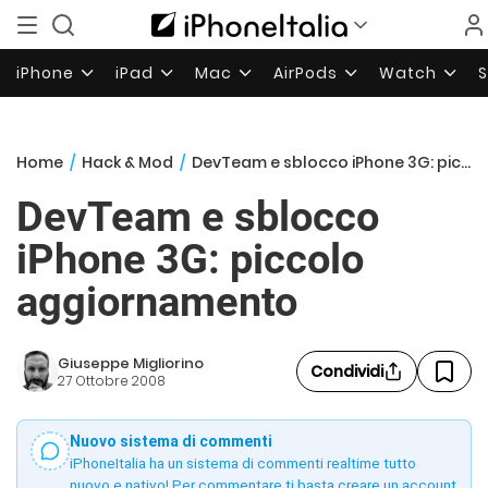
iPhone
iPad
Mac
AirPods
Watch
Home
/
Hack & Mod
/
DevTeam e sblocco iPhone 3G: piccolo aggiornamento
DevTeam e sblocco
iPhone 3G: piccolo
aggiornamento
Giuseppe Migliorino
Condividi
27 Ottobre 2008
Nuovo sistema di commenti
iPhoneItalia ha un sistema di commenti realtime tutto
nuovo e nativo! Per commentare ti basta creare un account