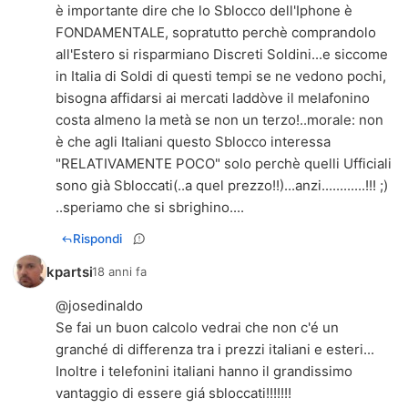
è importante dire che lo Sblocco dell'Iphone è
FONDAMENTALE, sopratutto perchè comprandolo
all'Estero si risparmiano Discreti Soldini...e siccome
in Italia di Soldi di questi tempi se ne vedono pochi,
bisogna affidarsi ai mercati laddòve il melafonino
costa almeno la metà se non un terzo!..morale: non
è che agli Italiani questo Sblocco interessa
"RELATIVAMENTE POCO" solo perchè quelli Ufficiali
sono già Sbloccati(..a quel prezzo!!)...anzi............!!! ;)
..speriamo che si sbrighino....
Rispondi
kpartsi
18 anni fa
@josedinaldo
Se fai un buon calcolo vedrai che non c'é un
granché di differenza tra i prezzi italiani e esteri...
Inoltre i telefonini italiani hanno il grandissimo
vantaggio di essere giá sbloccati!!!!!!!