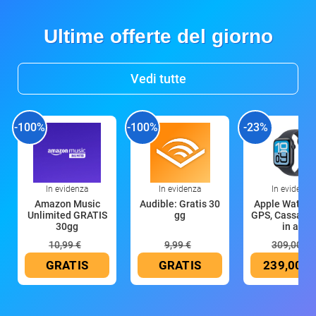
Ultime offerte del giorno
Vedi tutte
-100%
-100%
-23%
In evidenza
In evidenza
In evidenza
Amazon Music
Audible: Gratis 30
Apple Watch 
Unlimited GRATIS
gg
GPS, Cassa 4
30gg
in all
10,99 €
9,99 €
309,00 €
GRATIS
GRATIS
239,00 €