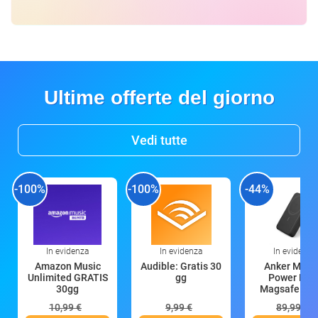
Ultime offerte del giorno
Vedi tutte
-100%
-100%
-44%
In evidenza
In evidenza
In evidenza
Amazon Music
Audible: Gratis 30
Anker Mag
Unlimited GRATIS
gg
Power Ban
30gg
Magsafe 10
mAh
10,99 €
9,99 €
89,99 €