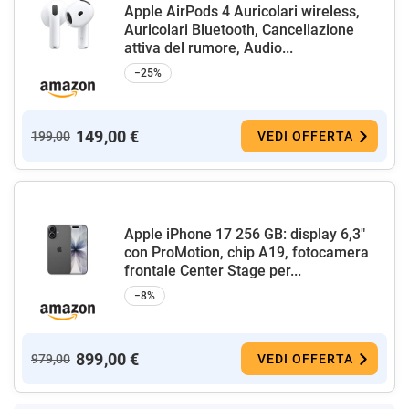
Apple AirPods 4 Auricolari wireless,
Auricolari Bluetooth, Cancellazione
attiva del rumore, Audio...
−25%
149,00 €
199,00
VEDI OFFERTA
Apple iPhone 17 256 GB: display 6,3"
con ProMotion, chip A19, fotocamera
frontale Center Stage per...
−8%
899,00 €
979,00
VEDI OFFERTA