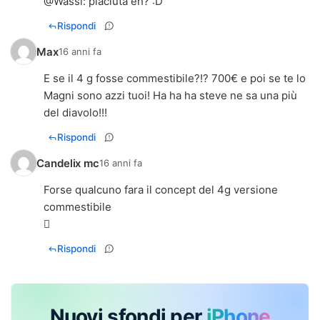
@
Wassi
: piaciuta eh? :D
Rispondi
Max
16 anni fa
E se il 4 g fosse commestibile?!? 700€ e poi se te lo
Magni sono azzi tuoi! Ha ha ha steve ne sa una più
del diavolo!!!
Rispondi
Candelix mc
16 anni fa
Forse qualcuno fara il concept del 4g versione
commestibile

Rispondi
Nuovi sfondi per
iPhone