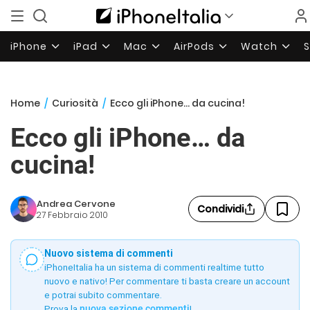
iPhone
iPad
Mac
AirPods
Watch
Home
/
Curiosità
/
Ecco gli iPhone… da cucina!
Ecco gli iPhone… da
cucina!
Andrea Cervone
Condividi
27 Febbraio 2010
Nuovo sistema di commenti
iPhoneItalia ha un sistema di commenti realtime tutto
nuovo e nativo! Per commentare ti basta creare un account
e potrai subito commentare.
Prova la
nuova sezione commenti
!