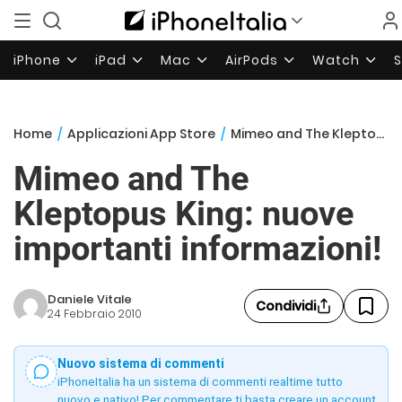
iPhone
iPad
Mac
AirPods
Watch
Home
/
Applicazioni App Store
/
Mimeo and The Kleptopus King: nuove importanti informazioni!
Mimeo and The
Kleptopus King: nuove
importanti informazioni!
Daniele Vitale
Condividi
24 Febbraio 2010
Nuovo sistema di commenti
iPhoneItalia ha un sistema di commenti realtime tutto
nuovo e nativo! Per commentare ti basta creare un account