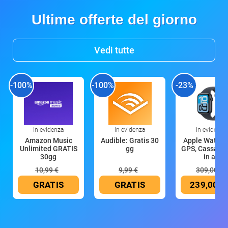
Ultime offerte del giorno
Vedi tutte
-100%
-100%
-23%
In evidenza
In evidenza
In evidenza
Amazon Music
Audible: Gratis 30
Apple Watch 
Unlimited GRATIS
gg
GPS, Cassa 4
30gg
in all
10,99 €
9,99 €
309,00 €
GRATIS
GRATIS
239,00 €