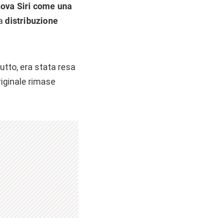
uova Siri come una
na
distribuzione
utto, era stata resa
riginale rimase