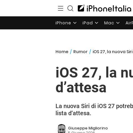
iPhone
iPad
Mac
Ai
Home
/
Rumor
/
iOS 27, la nuova Sir
iOS 27, la n
d’attesa
La nuova Siri di iOS 27 potre
lista d’attesa.
Giuseppe Migliorino
5 Giugno 2026