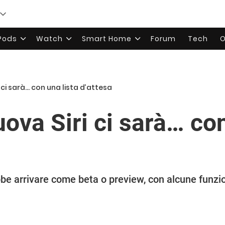
rPods
Watch
Smart Home
Forum
Tech
O
i ci sarà… con una lista d’attesa
uova Siri ci sarà… con
bbe arrivare come beta o preview, con alcune funzio