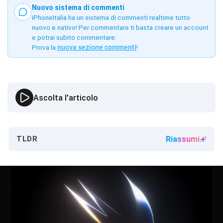
Nuovo sistema di commenti
iPhoneItalia ha un sistema di commenti realtime tutto
nuovo e nativo! Per commentare ti basta creare un account
e potrai subito commentare.
Prova la
nuova sezione commenti
!
Ascolta l'articolo
TLDR
Riassumi