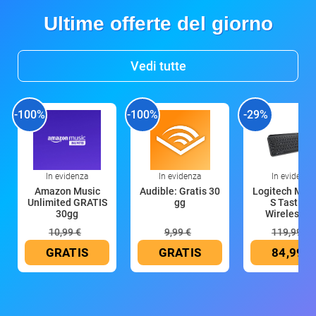
Ultime offerte del giorno
Vedi tutte
-100%
-100%
-29%
In evidenza
In evidenza
In evidenza
Amazon Music
Audible: Gratis 30
Logitech MX 
Unlimited GRATIS
gg
S Tastiera
30gg
Wireless (G
10,99 €
9,99 €
119,99 €
GRATIS
GRATIS
84,99 €