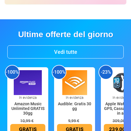
Ultime offerte del giorno
Vedi tutte
-100%
-100%
-23%
In evidenza
In evidenza
In evidenza
Amazon Music
Audible: Gratis 30
Apple Watch 
Unlimited GRATIS
gg
GPS, Cassa 4
30gg
in all
10,99 €
9,99 €
309,00 €
GRATIS
GRATIS
239,00 €