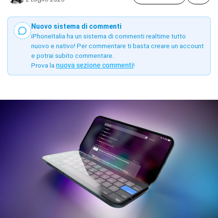
Nuovo sistema di commenti
iPhoneItalia ha un sistema di commenti realtime tutto
nuovo e nativo! Per commentare ti basta creare un account
e potrai subito commentare.
Prova la
nuova sezione commenti
!