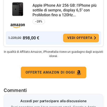
Apple iPhone Air 256 GB: l’iPhone più
sottile di sempre, display 6,5" con
ProMotion fino a 120Hz...
−28%
898,00 €
1.239,00
VEDI OFFERTA
In qualità di Affiliato Amazon, iPhoneItalia riceve un guadagno dagli acquisti
idonei.
OFFERTE AMAZON DI OGGI
Commenti
Accedi per partecipare alla discussione
Puoi accedere con il tuo account email, Google o Apple