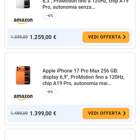
6,3", ProMotion fino a 120Hz, chip A19
Pro, autonomia senza...
−6%
1.259,00 €
1.339,00
VEDI OFFERTA
Apple iPhone 17 Pro Max 256 GB:
display 6,9", ProMotion fino a 120Hz,
chip A19 Pro, autonomia mai...
−6%
1.399,00 €
1.489,00
VEDI OFFERTA