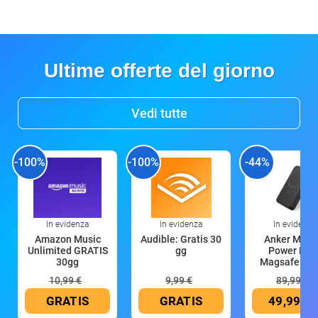
Ultime offerte del giorno
Vedi tutte
-100%
-100%
-44%
In evidenza
In evidenza
In evidenza
Amazon Music
Audible: Gratis 30
Anker Mag
Unlimited GRATIS
gg
Power Ban
30gg
Magsafe 10
mAh
10,99 €
9,99 €
89,99 €
GRATIS
GRATIS
49,99 €