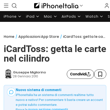
iPhone
iPad
Mac
AirPods
Watch
Home
/
Applicazioni App Store
/
iCardToss: getta le carte nel cilindro
iCardToss: getta le carte
nel cilindro
Giuseppe Migliorino
Condividi
28 Gennaio 2010
Nuovo sistema di commenti
iPhoneItalia ha un sistema di commenti realtime tutto
nuovo e nativo! Per commentare ti basta creare un account
e potrai subito commentare.
Prova la
nuova sezione commenti
!