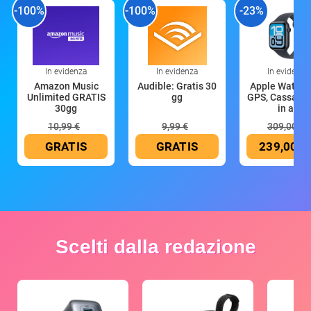
-100%
-100%
-23%
In evidenza
In evidenza
In evidenza
Amazon Music
Audible: Gratis 30
Apple Watch 
Unlimited GRATIS
gg
GPS, Cassa 4
30gg
in all
10,99 €
9,99 €
309,00 €
GRATIS
GRATIS
239,00 €
Scelti dalla redazione