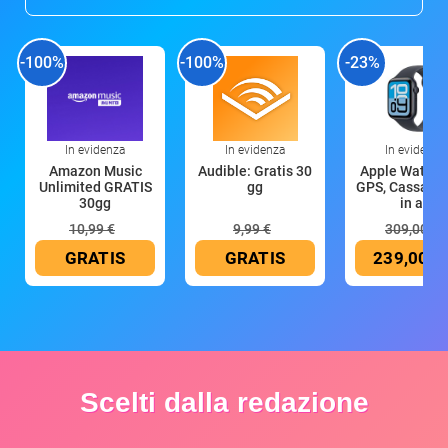
-100%
-100%
-23%
In evidenza
In evidenza
In evidenza
Amazon Music
Audible: Gratis 30
Apple Watch 
Unlimited GRATIS
gg
GPS, Cassa 4
30gg
in all
10,99 €
9,99 €
309,00 €
GRATIS
GRATIS
239,00 €
Scelti dalla redazione