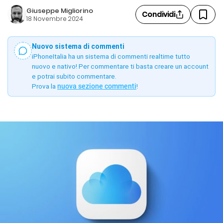
Giuseppe Migliorino
Condividi
18 Novembre 2024
Nuovo sistema di commenti
iPhoneItalia ha un sistema di commenti realtime tutto
nuovo e nativo! Per commentare ti basta creare un account
e potrai subito commentare.
Prova la
nuova sezione commenti
!