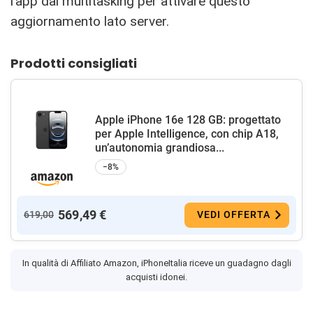
l’app dal multitasking per attivare questo
aggiornamento lato server.
Prodotti consigliati
Apple iPhone 16e 128 GB: progettato
per Apple Intelligence, con chip A18,
un’autonomia grandiosa...
−8%
569,49 €
619,00
VEDI OFFERTA
In qualità di Affiliato Amazon, iPhoneItalia riceve un guadagno dagli
acquisti idonei.