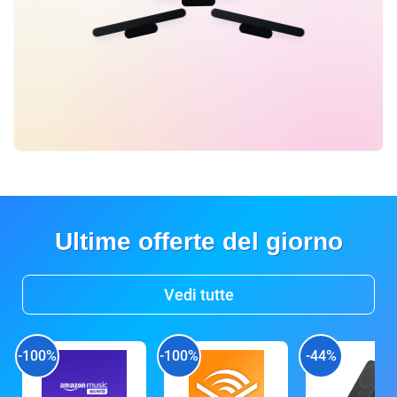
Ultime offerte del giorno
Vedi tutte
-100%
-100%
-44%