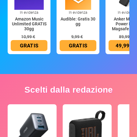
In evidenza
In evidenza
In evidenza
Amazon Music
Audible: Gratis 30
Anker Mag
Unlimited GRATIS
gg
Power Ban
30gg
Magsafe 10
mAh
10,99 €
9,99 €
89,99 €
GRATIS
GRATIS
49,99 €
Scelti dalla redazione