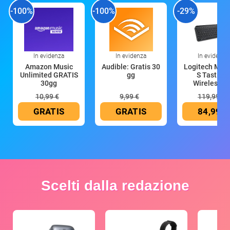
-100%
-100%
-29%
In evidenza
In evidenza
In evidenza
Amazon Music
Audible: Gratis 30
Logitech MX 
Unlimited GRATIS
gg
S Tastiera
30gg
Wireless (G
10,99 €
9,99 €
119,99 €
GRATIS
GRATIS
84,99 €
Scelti dalla redazione