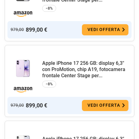
−8%
899,00 €
979,00
VEDI OFFERTA
Apple iPhone 17 256 GB: display 6,3"
con ProMotion, chip A19, fotocamera
frontale Center Stage per...
−8%
899,00 €
979,00
VEDI OFFERTA
Apple iPhone 17 256 GB: display 6,3"