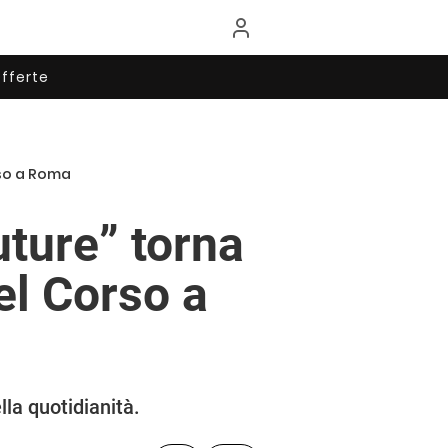
fferte
orso a Roma
uture” torna
del Corso a
lla quotidianità.