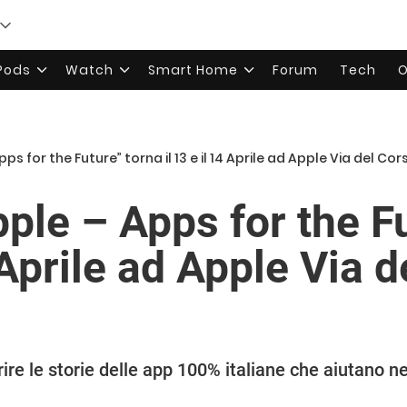
rPods
Watch
Smart Home
Forum
Tech
O
ps for the Future” torna il 13 e il 14 Aprile ad Apple Via del C
ple – Apps for the F
4 Aprile ad Apple Via 
rire le storie delle app 100% italiane che aiutano ne