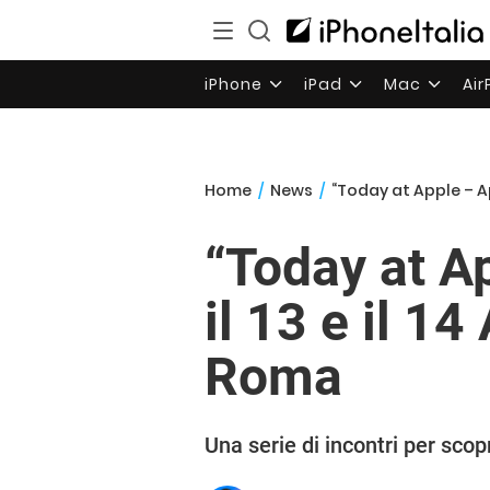
iPhone
iPad
Mac
Ai
Home
/
News
/
“Today at Apple – Ap
“Today at Ap
il 13 e il 1
Roma
Una serie di incontri per scop