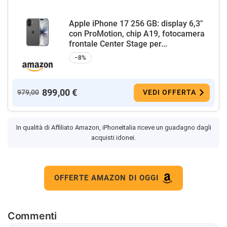
Apple iPhone 17 256 GB: display 6,3"
con ProMotion, chip A19, fotocamera
frontale Center Stage per...
−8%
899,00 €
979,00
VEDI OFFERTA
In qualità di Affiliato Amazon, iPhoneItalia riceve un guadagno dagli
acquisti idonei.
OFFERTE AMAZON DI OGGI
Commenti