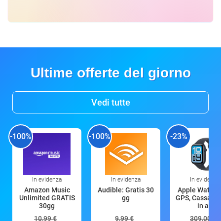
Ultime offerte del giorno
Vedi tutte
-100%
-100%
-23%
In evidenza
In evidenza
In evidenza
Amazon Music
Audible: Gratis 30
Apple Watch 
Unlimited GRATIS
gg
GPS, Cassa 4
30gg
in all
10,99 €
9,99 €
309,00 €