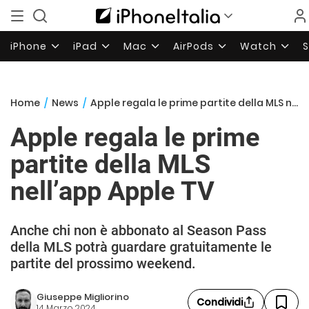
iPhone
iPad
Mac
AirPods
Watch
Home
/
News
/
Apple regala le prime partite della MLS nell’app Apple TV
Apple regala le prime
partite della MLS
nell’app Apple TV
Anche chi non è abbonato al Season Pass
della MLS potrà guardare gratuitamente le
partite del prossimo weekend.
Giuseppe Migliorino
Condividi
14 Marzo 2024