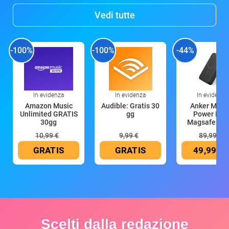
Vedi tutte
-100%
-100%
-44%
In evidenza
In evidenza
In evidenza
Amazon Music
Audible: Gratis 30
Anker Mag
Unlimited GRATIS
gg
Power Ban
30gg
Magsafe 10
mAh
10,99 €
9,99 €
89,99 €
GRATIS
GRATIS
49,99 €
Scelti dalla redazione