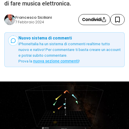
di fare musica elettronica.
Francesco Siciliani
Condividi
7 Febbraio 2024
Nuovo sistema di commenti
iPhoneItalia ha un sistema di commenti realtime tutto
nuovo e nativo! Per commentare ti basta creare un account
e potrai subito commentare.
Prova la
nuova sezione commenti
!