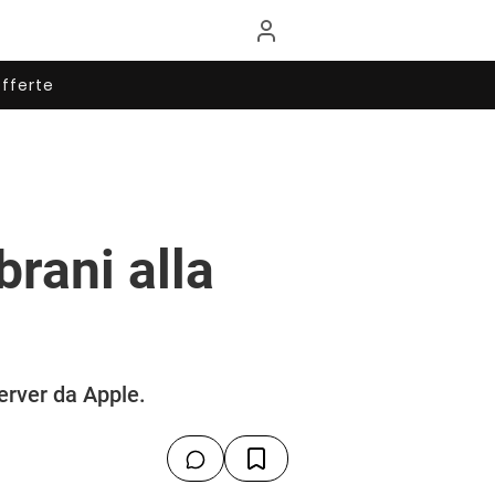
fferte
brani alla
server da Apple.