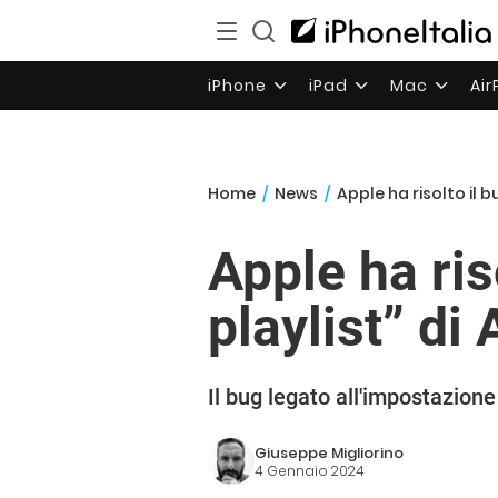
iPhone
iPad
Mac
Ai
Home
/
News
/
Apple ha risolto il b
Apple ha ris
playlist” di
Il bug legato all'impostazione 
Giuseppe Migliorino
4 Gennaio 2024