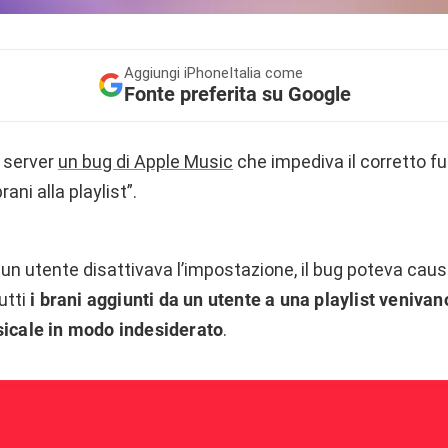
Aggiungi
iPhoneItalia come
Fonte preferita su Google
o server
un bug di Apple Music
che impediva il corretto f
ani alla playlist”.
 un utente disattivava l’impostazione, il bug poteva causa
utti
i brani aggiunti da un utente a una playlist venivan
sicale in modo indesiderato
.