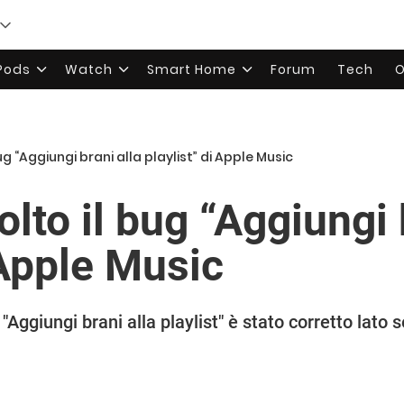
rPods
Watch
Smart Home
Forum
Tech
O
ug “Aggiungi brani alla playlist” di Apple Music
olto il bug “Aggiungi 
 Apple Music
"Aggiungi brani alla playlist" è stato corretto lato 