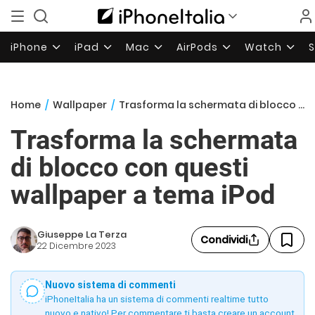
iPhone
iPad
Mac
AirPods
Watch
Home
/
Wallpaper
/
Trasforma la schermata di blocco con questi wallpaper a tema iPod
Trasforma la schermata
di blocco con questi
wallpaper a tema iPod
Giuseppe La Terza
Condividi
22 Dicembre 2023
Nuovo sistema di commenti
iPhoneItalia ha un sistema di commenti realtime tutto
nuovo e nativo! Per commentare ti basta creare un account