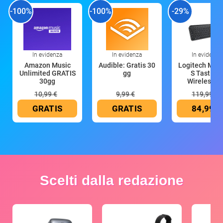
-100%
-100%
-29%
In evidenza
In evidenza
In evidenza
Amazon Music
Audible: Gratis 30
Logitech MX 
Unlimited GRATIS
gg
S Tastiera
30gg
Wireless (G
10,99 €
9,99 €
119,99 €
GRATIS
GRATIS
84,99 €
Scelti dalla redazione