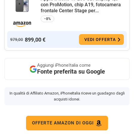
con ProMotion, chip A19, fotocamera
frontale Center Stage per...
−8%
899,00 €
979,00
VEDI OFFERTA
Aggiungi
iPhoneItalia come
Fonte preferita su Google
In qualità di Affiliato Amazon, iPhoneItalia riceve un guadagno dagli
acquisti idonei.
OFFERTE AMAZON DI OGGI