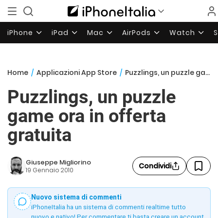
iPhone
iPad
Mac
AirPods
Watch
Home
/
Applicazioni App Store
/
Puzzlings, un puzzle game ora in offerta gratuita
Puzzlings, un puzzle
game ora in offerta
gratuita
Giuseppe Migliorino
Condividi
19 Gennaio 2010
Nuovo sistema di commenti
iPhoneItalia ha un sistema di commenti realtime tutto
nuovo e nativo! Per commentare ti basta creare un account