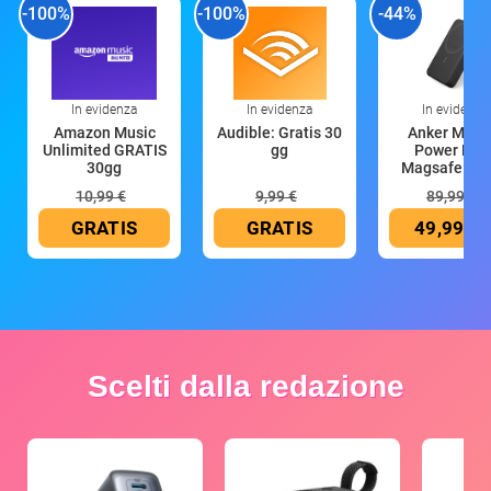
-100%
-100%
-44%
In evidenza
In evidenza
In evidenza
Amazon Music
Audible: Gratis 30
Anker Mag
Unlimited GRATIS
gg
Power Ban
30gg
Magsafe 10
mAh
10,99 €
9,99 €
89,99 €
GRATIS
GRATIS
49,99 €
Scelti dalla redazione