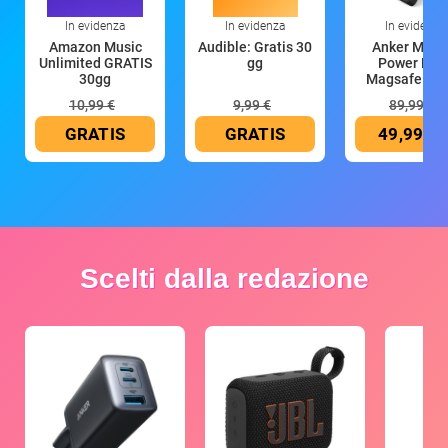
In evidenza
In evidenza
In evidenza
Amazon Music
Audible: Gratis 30
Anker Mag
Unlimited GRATIS
gg
Power Ban
30gg
Magsafe 10
mAh
10,99 €
9,99 €
89,99 €
GRATIS
GRATIS
49,99 €
Scelti dalla redazione