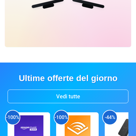
Ultime offerte del giorno
Vedi tutte
-100%
-100%
-44%