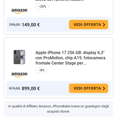
−25%
149,00 €
199,00
VEDI OFFERTA
Apple iPhone 17 256 GB: display 6,3"
con ProMotion, chip A19, fotocamera
frontale Center Stage per...
−8%
899,00 €
979,00
VEDI OFFERTA
In qualità di Affiliato Amazon, iPhoneItalia riceve un guadagno dagli
acquisti idonei.