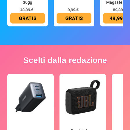
30gg
Magsafe 10
mAh
10,99 €
9,99 €
89,99 €
GRATIS
GRATIS
49,99 €
Scelti dalla redazione