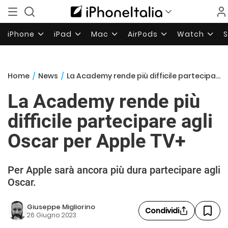
iPhone
iPad
Mac
AirPods
Watch
Home
/
News
/
La Academy rende più difficile partecipare agli Oscar per Apple TV+
La Academy rende più
difficile partecipare agli
Oscar per Apple TV+
Per Apple sarà ancora più dura partecipare agli
Oscar.
Giuseppe Migliorino
Condividi
26 Giugno 2023