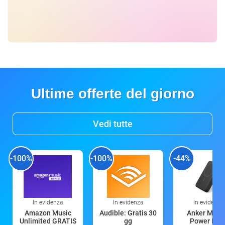
Ultime offerte del giorno
Vedi tutte
-100%
-100%
-44%
In evidenza
In evidenza
In evidenza
Amazon Music
Audible: Gratis 30
Anker Mag
Unlimited GRATIS
gg
Power Ban