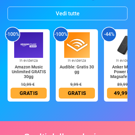
Vedi tutte
-100%
-100%
-44%
In evidenza
In evidenza
In evidenza
Amazon Music
Audible: Gratis 30
Anker Mag
Unlimited GRATIS
gg
Power Ban
30gg
Magsafe 10
mAh
10,99 €
9,99 €
89,99 €
GRATIS
GRATIS
49,99 €