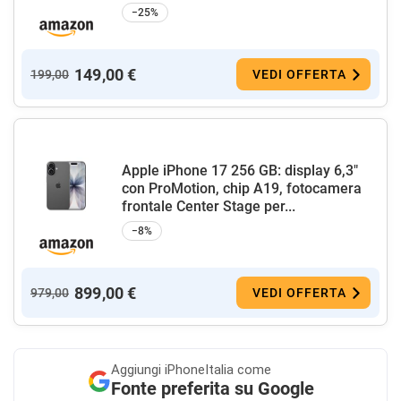
−25%
149,00 €
199,00
VEDI OFFERTA
Apple iPhone 17 256 GB: display 6,3"
con ProMotion, chip A19, fotocamera
frontale Center Stage per...
−8%
899,00 €
979,00
VEDI OFFERTA
Aggiungi
iPhoneItalia come
Fonte preferita su Google