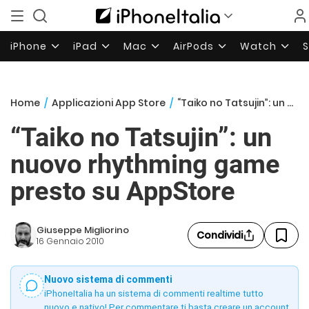
iPhone
iPad
Mac
AirPods
Watch
Home
/
Applicazioni App Store
/
“Taiko no Tatsujin”: un nuovo rhythming game presto su AppStore
“Taiko no Tatsujin”: un
nuovo rhythming game
presto su AppStore
Giuseppe Migliorino
Condividi
16 Gennaio 2010
Nuovo sistema di commenti
iPhoneItalia ha un sistema di commenti realtime tutto
nuovo e nativo! Per commentare ti basta creare un account