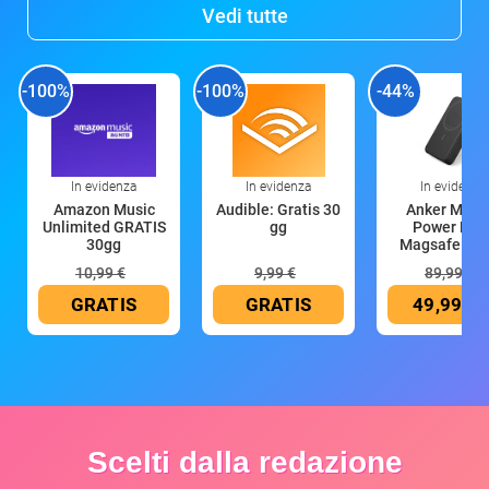
Vedi tutte
-100%
-100%
-44%
In evidenza
In evidenza
In evidenza
Amazon Music
Audible: Gratis 30
Anker Mag
Unlimited GRATIS
gg
Power Ban
30gg
Magsafe 10
mAh
10,99 €
9,99 €
89,99 €
GRATIS
GRATIS
49,99 €
Scelti dalla redazione