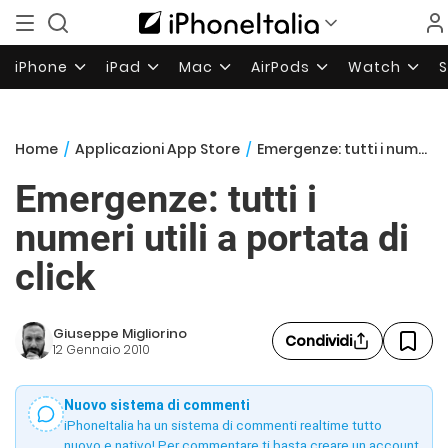
iPhone
iPad
Mac
AirPods
Watch
Home
/
Applicazioni App Store
/
Emergenze: tutti i numeri utili a portata di click
Emergenze: tutti i
numeri utili a portata di
click
Giuseppe Migliorino
Condividi
12 Gennaio 2010
Nuovo sistema di commenti
iPhoneItalia ha un sistema di commenti realtime tutto
nuovo e nativo! Per commentare ti basta creare un account