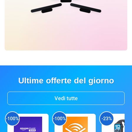
Ultime offerte del giorno
Vedi tutte
-100%
-100%
-23%