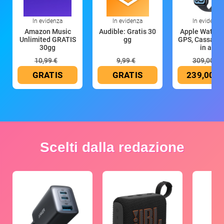
In evidenza
In evidenza
In evidenza
Amazon Music
Audible: Gratis 30
Apple Watch 
Unlimited GRATIS
gg
GPS, Cassa 4
30gg
in all
10,99 €
9,99 €
309,00 €
GRATIS
GRATIS
239,00 €
Scelti dalla redazione