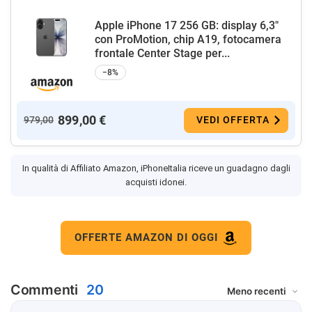
Apple iPhone 17 256 GB: display 6,3"
con ProMotion, chip A19, fotocamera
frontale Center Stage per...
−8%
899,00 €
979,00
VEDI OFFERTA
In qualità di Affiliato Amazon, iPhoneItalia riceve un guadagno dagli
acquisti idonei.
OFFERTE AMAZON DI OGGI
Commenti
20