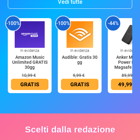
Vedi tutte
-100%
-100%
-44%
In evidenza
In evidenza
In evidenza
Amazon Music
Audible: Gratis 30
Anker Mag
Unlimited GRATIS
gg
Power Ban
30gg
Magsafe 10
mAh
10,99 €
9,99 €
89,99 €
GRATIS
GRATIS
49,99 €
Scelti dalla redazione