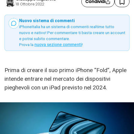
Condividi
18 Ottobre 2022
Nuovo sistema di commenti
iPhoneItalia ha un sistema di commenti realtime tutto
nuovo e nativo! Per commentare ti basta creare un account
e potrai subito commentare.
Prova la
nuova sezione commenti
!
Prima di creare il suo primo iPhone “Fold”, Apple
intende entrare nel mercato dei dispositivi
pieghevoli con un iPad previsto nel 2024.