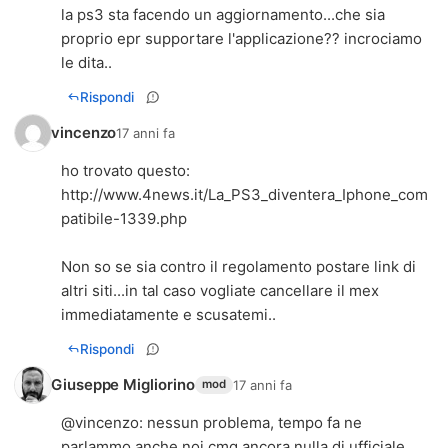
la ps3 sta facendo un aggiornamento...che sia
proprio epr supportare l'applicazione?? incrociamo
le dita..
Rispondi
vincenzo
17 anni fa
ho trovato questo:
http://www.4news.it/La_PS3_diventera_Iphone_com
patibile-1339.php
Non so se sia contro il regolamento postare link di
altri siti...in tal caso vogliate cancellare il mex
immediatamente e scusatemi..
Rispondi
Giuseppe Migliorino
17 anni fa
mod
@
vincenzo
: nessun problema, tempo fa ne
parlammo anche noi cmq ancora nulla di ufficiale