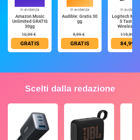
In evidenza
In evidenza
In evidenza
Amazon Music
Audible: Gratis 30
Logitech MX 
Unlimited GRATIS
gg
S Tastiera
30gg
Wireless (G
10,99 €
9,99 €
119,99 €
GRATIS
GRATIS
84,99 €
Scelti dalla redazione