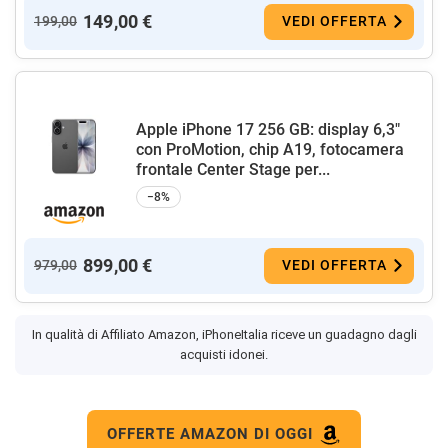
149,00 €
199,00
VEDI OFFERTA
Apple iPhone 17 256 GB: display 6,3"
con ProMotion, chip A19, fotocamera
frontale Center Stage per...
−8%
899,00 €
979,00
VEDI OFFERTA
In qualità di Affiliato Amazon, iPhoneItalia riceve un guadagno dagli
acquisti idonei.
OFFERTE AMAZON DI OGGI