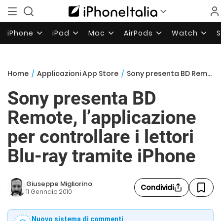
iPhone
iPad
Mac
AirPods
Watch
Home
/
Applicazioni App Store
/
Sony presenta BD Remote, l’applicazione per controllare i lettori Blu-ray tramite iPhone
Sony presenta BD
Remote, l’applicazione
per controllare i lettori
Blu-ray tramite iPhone
Giuseppe Migliorino
Condividi
11 Gennaio 2010
Nuovo sistema di commenti