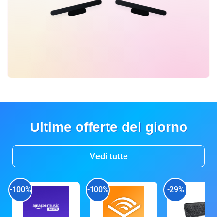
Ultime offerte del giorno
Vedi tutte
-100%
-100%
-29%