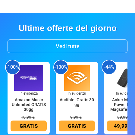
Ultime offerte del giorno
Vedi tutte
-100%
-100%
-44%
In evidenza
In evidenza
In evidenza
Amazon Music
Audible: Gratis 30
Anker Mag
Unlimited GRATIS
gg
Power Ban
30gg
Magsafe 10
mAh
10,99 €
9,99 €
89,99 €
GRATIS
GRATIS
49,99 €