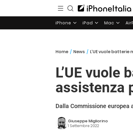
iPhone
iPad
Mac
Ai
Home
/
News
/
L’UE vuole batterie 
L’UE vuole b
assistenza 
Dalla Commissione europea ar
Giuseppe Migliorino
1 Settembre 2022