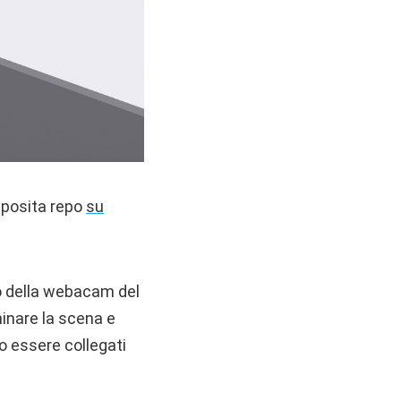
pposita repo
su
to della webacam del
minare la scena e
o essere collegati