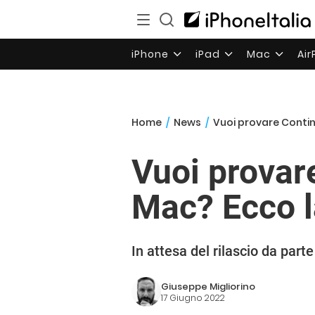
iPhone
iPad
Mac
Ai
Home
/
News
/
Vuoi provare Conti
Vuoi provar
Mac? Ecco l
In attesa del rilascio da par
Giuseppe Migliorino
17 Giugno 2022