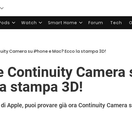
rPods
Watch
Smart Home
Forum
Tech
O
nuity Camera su iPhone e Mac? Ecco la stampa 3D!
e Continuity Camera 
a stampa 3D!
te di Apple, puoi provare già ora Continuity Camer