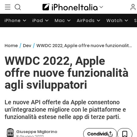
iPhone
iPad
Mac
AirPods
Watch
Home
/
Dev
/
WWDC 2022, Apple offre nuove funzionalità agli sviluppatori
WWDC 2022, Apple
offre nuove funzionalità
agli sviluppatori
Le nuove API offerte da Apple consentono
un’integrazione migliore con le piattaforme e
funzionalità estese nelle app di terze parti.
Giuseppe Migliorino
Condividi
8 Giugno 2022