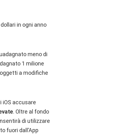
dollari in ogni anno
 guadagnato meno di
adagnato 1 milione
soggetti a modifiche
ri iOS accusare
levate
. Oltre al fondo
nsentirà di utilizzare
o fuori dall’App