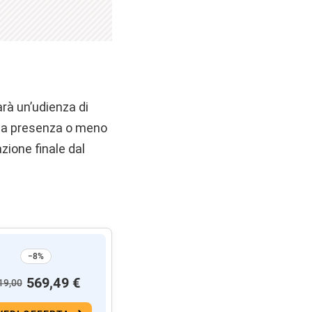
rà un’udienza di
alla presenza o meno
azione finale dal
−8%
569,49 €
19,00