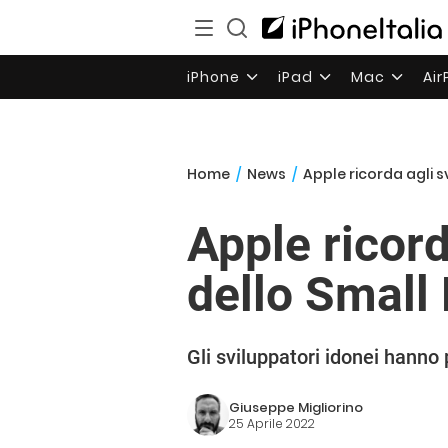
iPhone
iPad
Mac
Ai
Home
/
News
/
Apple ricorda agli 
Apple ricord
dello Small
Gli sviluppatori idonei hanno
Giuseppe Migliorino
25 Aprile 2022