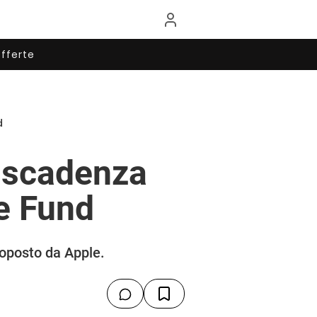
fferte
d
a scadenza
e Fund
roposto da Apple.