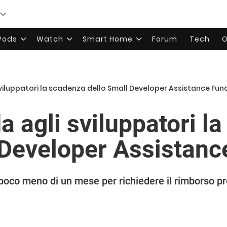
rPods
Watch
Smart Home
Forum
Tech
O
sviluppatori la scadenza dello Small Developer Assistance Fun
a agli sviluppatori l
 Developer Assistanc
 poco meno di un mese per richiedere il rimborso p