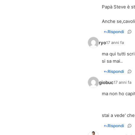
Papà Steve è sta
Anche se,cavoli 
Rispondi
ryo
17 anni fa
ma qui tutti sc
si sa mai..
Rispondi
giobuc
17 anni fa
ma non ho capit
stai a vede' che
Rispondi