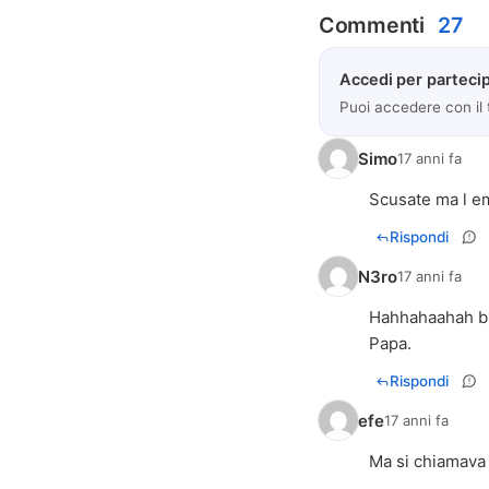
Commenti
27
Accedi per partecip
Puoi accedere con il
Simo
17 anni fa
Scusate ma l em
Rispondi
N3ro
17 anni fa
Hahhahaahah brav
Papa.
Rispondi
efe
17 anni fa
Ma si chiamava E