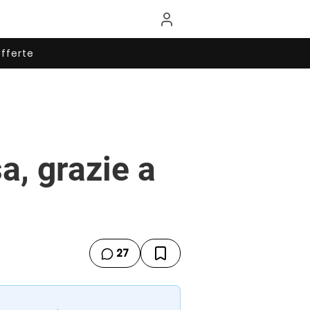
fferte
a, grazie a
27