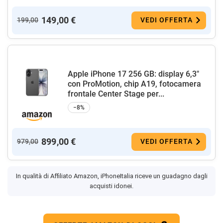
149,00 €
199,00
VEDI OFFERTA
Apple iPhone 17 256 GB: display 6,3"
con ProMotion, chip A19, fotocamera
frontale Center Stage per...
−8%
899,00 €
979,00
VEDI OFFERTA
In qualità di Affiliato Amazon, iPhoneItalia riceve un guadagno dagli
acquisti idonei.