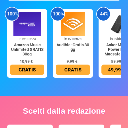
-100%
-100%
-44%
In evidenza
In evidenza
In evidenza
Amazon Music
Audible: Gratis 30
Anker Mag
Unlimited GRATIS
gg
Power Ban
30gg
Magsafe 10
mAh
10,99 €
9,99 €
89,99 €
GRATIS
GRATIS
49,99 €
Scelti dalla redazione