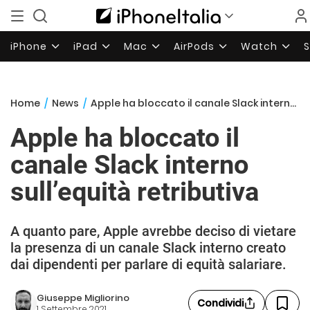
iPhone
iPad
Mac
AirPods
Watch
Home
/
News
/
Apple ha bloccato il canale Slack interno sull’equità retributiva
Apple ha bloccato il
canale Slack interno
sull’equità retributiva
A quanto pare, Apple avrebbe deciso di vietare
la presenza di un canale Slack interno creato
dai dipendenti per parlare di equità salariare.
Giuseppe Migliorino
Condividi
1 Settembre 2021