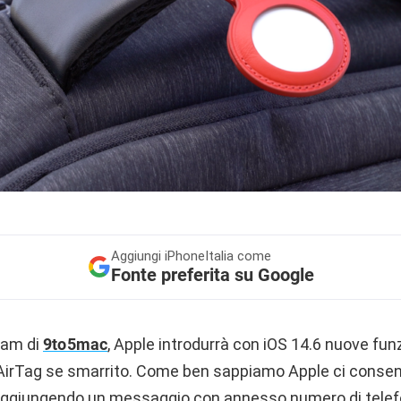
Aggiungi
iPhoneItalia come
Fonte preferita su Google
eam di
9to5mac
, Apple introdurrà con iOS 14.6 nuove funz
o AirTag se smarrito. Come ben sappiamo Apple ci consent
aggiungendo un messaggio con annesso numero di telefon