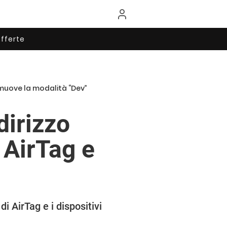
fferte
rimuove la modalità “Dev”
dirizzo
 AirTag e
i AirTag e i dispositivi