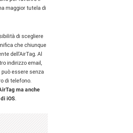
na maggior tutela di
ibilità di scegliere
gnifica che chiunque
ente dell’AirTag. Al
o indirizzo email,
tà può essere senza
o di telefono.
r AirTag ma anche
 di iOS
.