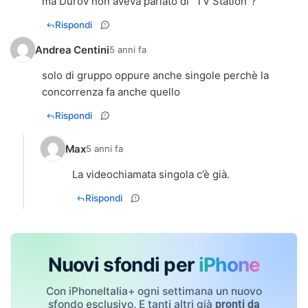
ma Durov non aveva parlato di "TV Station"?
Rispondi
Andrea Centini
5 anni fa
solo di gruppo oppure anche singole perchè la
concorrenza fa anche quello
Rispondi
Max
5 anni fa
La videochiamata singola c’è già.
Rispondi
Nuovi sfondi per
iPhone
Con iPhoneItalia+ ogni settimana un nuovo
sfondo esclusivo. E tanti altri già
pronti da