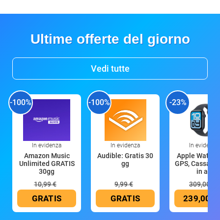
Ultime offerte del giorno
Vedi tutte
-100%
-100%
-23%
In evidenza
In evidenza
In evidenza
Amazon Music
Audible: Gratis 30
Apple Watch 
Unlimited GRATIS
gg
GPS, Cassa 4
30gg
in all
10,99 €
9,99 €
309,00 €
GRATIS
GRATIS
239,00 €