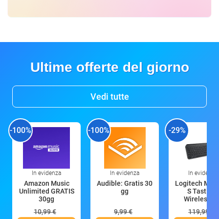
Ultime offerte del giorno
Vedi tutte
-100%
-100%
-29%
In evidenza
In evidenza
In evidenza
Amazon Music
Audible: Gratis 30
Logitech MX 
Unlimited GRATIS
gg
S Tastiera
30gg
Wireless (G
10,99 €
9,99 €
119,99 €