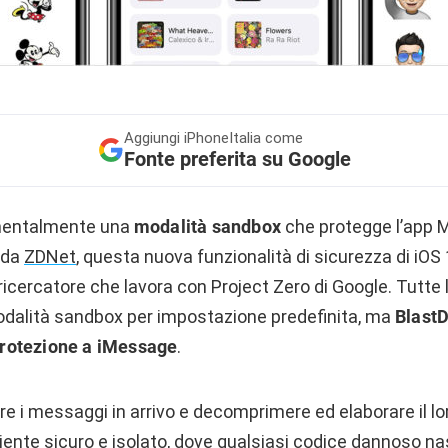
Aggiungi
iPhoneItalia come
Fonte preferita su Google
entalmente una
modalità sandbox
che protegge l’app M
 da
ZDNet
, questa nuova funzionalità di sicurezza di iOS
icercatore che lavora con Project Zero di Google. Tutte 
odalità sandbox per impostazione predefinita, ma
Blast
i protezione a iMessage
.
ere i messaggi in arrivo e decomprimere ed elaborare il l
biente sicuro e isolato, dove qualsiasi codice dannoso nas