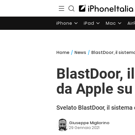
iPhone
iPad
Mac
Ai
Home
/
News
/
BlastDoor, il siste
BlastDoor, i
da Apple s
Svelato BlastDoor, il sistema
Giuseppe Migliorino
29 Gennaio 2021