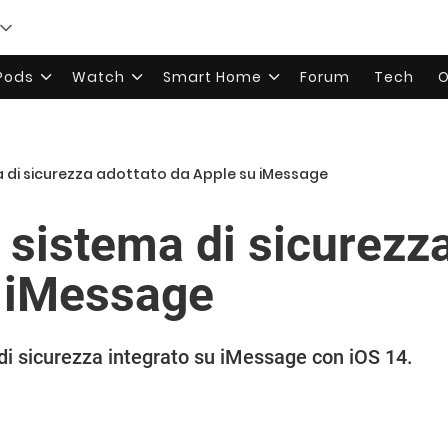
rPods
Watch
Smart Home
Forum
Tech
O
ma di sicurezza adottato da Apple su iMessage
l sistema di sicurezz
u iMessage
 di sicurezza integrato su iMessage con iOS 14.