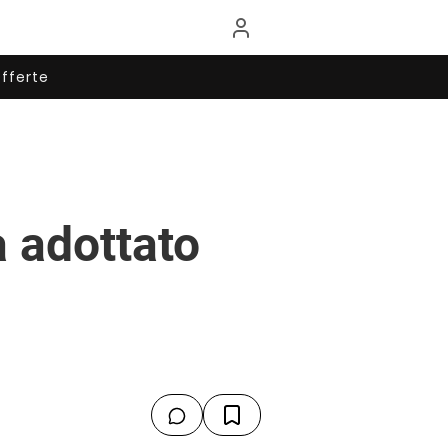
fferte
a adottato