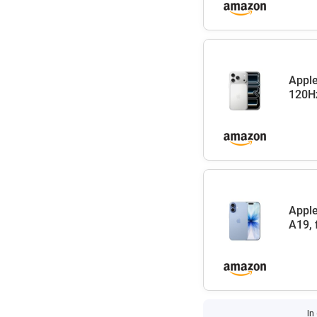
Apple
120Hz
Apple
A19, 
In