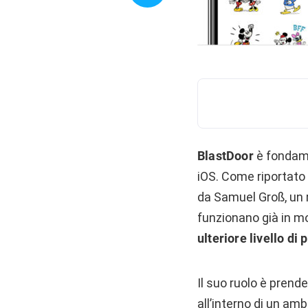
BlastDoor
è fondam
iOS. Come riportato
da Samuel Groß, un r
funzionano già in m
ulteriore livello d
Il suo ruolo è prend
all’interno di un am