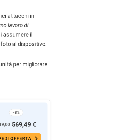
ici attacchi in
mo lavoro di
di assumere il
oto al dispositivo.
nità per migliorare
−8%
569,49 €
19,00
VEDI OFFERTA