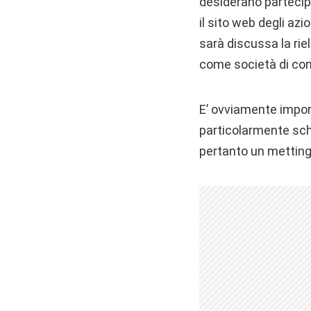
desiderano partecip
il sito web degli azio
sarà discussa la rie
come società di conta
E’ ovviamente import
particolarmente schiv
pertanto un metting 