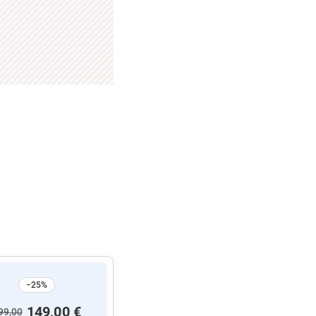
−25%
149,00 €
99,00