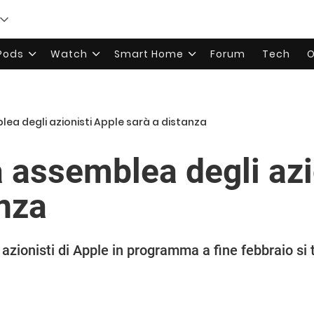
rPods
Watch
Smart Home
Forum
Tech
O
ea degli azionisti Apple sarà a distanza
 assemblea degli azi
anza
zionisti di Apple in programma a fine febbraio si 