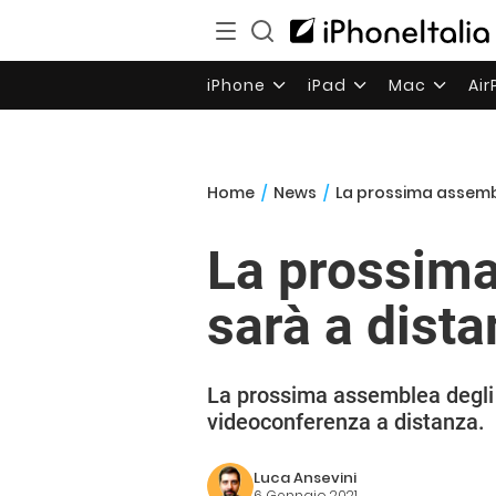
iPhone
iPad
Mac
Ai
Home
/
News
/
La prossima assembl
La prossima
sarà a dist
La prossima assemblea degli a
videoconferenza a distanza.
Luca Ansevini
6 Gennaio 2021