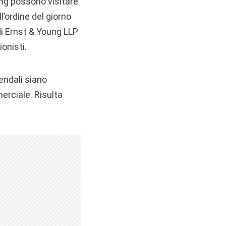
ing
possono visitare
ll’ordine del giorno
di Ernst & Young LLP
onisti.
endali siano
merciale. Risulta