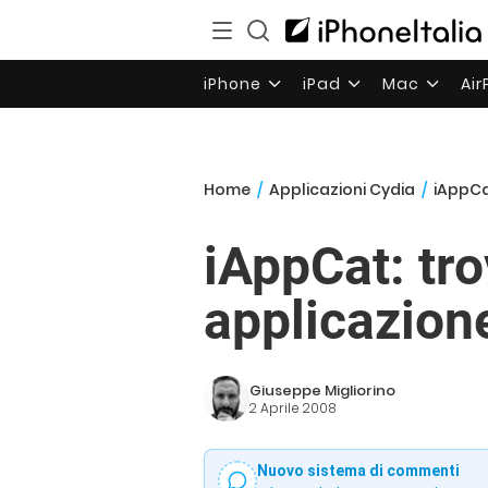
iPhone
iPad
Mac
Ai
Home
/
Applicazioni Cydia
/
iAppCa
iAppCat: tro
applicazion
Giuseppe Migliorino
2 Aprile 2008
Nuovo sistema di commenti