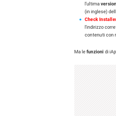
l’ultima
versio
(in inglese) del
Check Installe
l’indirizzo cor
contenuti con r
Ma le
funzioni
di iA