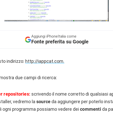
Aggiungi
iPhoneItalia come
Fonte preferita su Google
sto indirizzo:
http://iappcat.com.
i mostra due campi di ricerca:
er reposit
ories:
scrivendo il nome corretto di qualsiasi a
staller, vedremo la
source
da aggiungere per poterlo insta
di ogni programma possiamo vedere dei
commenti
da par