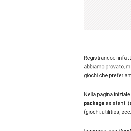
Registrandoci infat
abbiamo provato, 
giochi che preferiam
Nella pagina inizia
package
esistenti (e
(giochi, utilities, ecc
Insomma, con
iApp