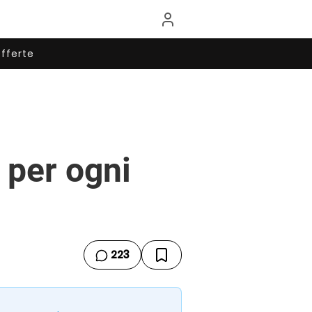
fferte
 per ogni
223