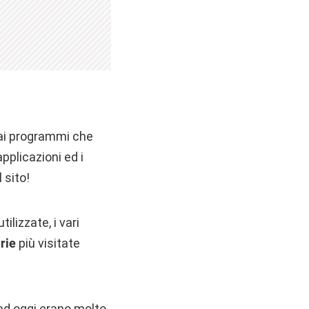
 ai programmi che
pplicazioni ed i
 sito!
tilizzate, i vari
rie
più visitate
ad oggi erano molto