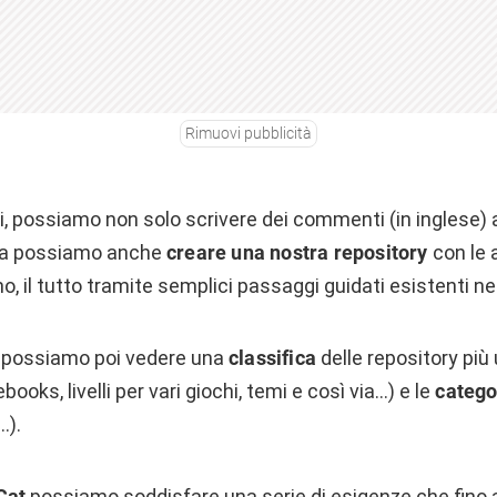
Rimuovi pubblicità
ti, possiamo non solo scrivere dei commenti (in inglese)
ma possiamo anche
creare una nostra repository
con le a
o, il tutto tramite semplici passaggi guidati esistenti nel
le possiamo poi vedere una
classifica
delle repository più u
books, livelli per vari giochi, temi e così via…) e le
catego
…).
Cat
possiamo soddisfare una serie di esigenze che fino 