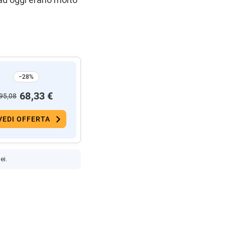
−28%
68,33 €
95,08
VEDI OFFERTA
ei.