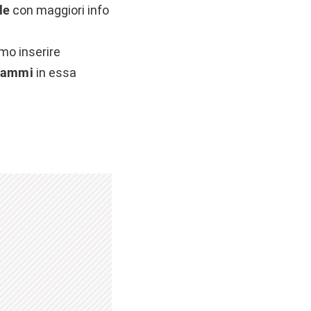
le
con maggiori info
mo inserire
rammi
in essa