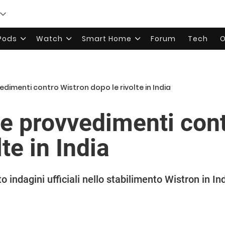
rPods
Watch
Smart Home
Forum
Tech
O
dimenti contro Wistron dopo le rivolte in India
e provvedimenti con
te in India
o indagini ufficiali nello stabilimento Wistron in Ind