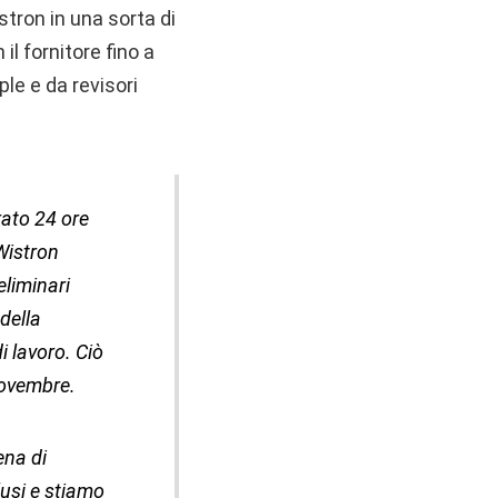
stron in una sorta di
 il fornitore fino a
le e da revisori
rato 24 ore
 Wistron
eliminari
della
i lavoro. Ciò
novembre.
ena di
lusi e stiamo