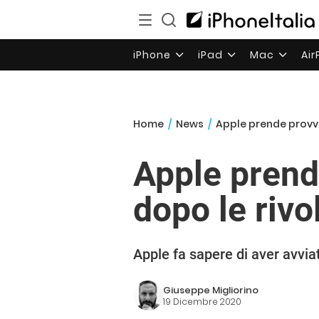
iPhone
iPad
Mac
Ai
Home
/
News
/
Apple prende provve
Apple prend
dopo le rivol
Apple fa sapere di aver avviat
Giuseppe Migliorino
19 Dicembre 2020