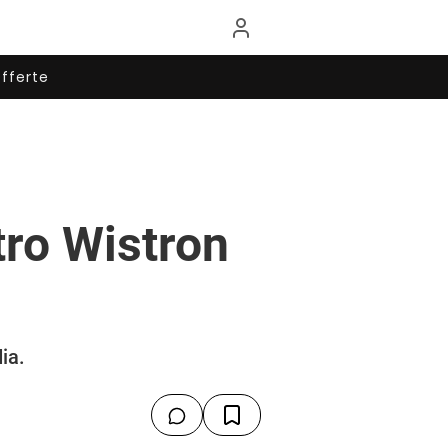
fferte
tro Wistron
ia.