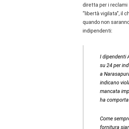
diretta per i reclami
“libertà vigilata”, il
quando non saranno 
indipendenti:
I dipendenti 
su 24 per ind
a Narasapura.
indicano viol
mancata imple
ha comportato
Come sempre, 
fornitura sia