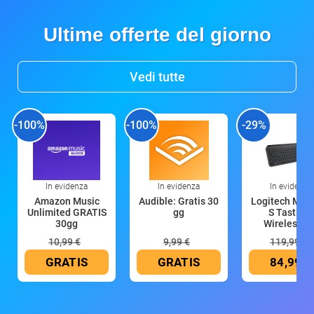
Ultime offerte del giorno
Vedi tutte
-100%
-100%
-29%
In evidenza
In evidenza
In evidenza
Amazon Music
Audible: Gratis 30
Logitech MX 
Unlimited GRATIS
gg
S Tastiera
30gg
Wireless (G
10,99 €
9,99 €
119,99 €
GRATIS
GRATIS
84,99 €