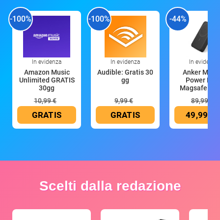
-100%
-100%
-44%
In evidenza
In evidenza
In evidenza
Amazon Music
Audible: Gratis 30
Anker Mag
Unlimited GRATIS
gg
Power Ban
30gg
Magsafe 10
mAh
10,99 €
9,99 €
89,99 €
GRATIS
GRATIS
49,99 €
Scelti dalla redazione