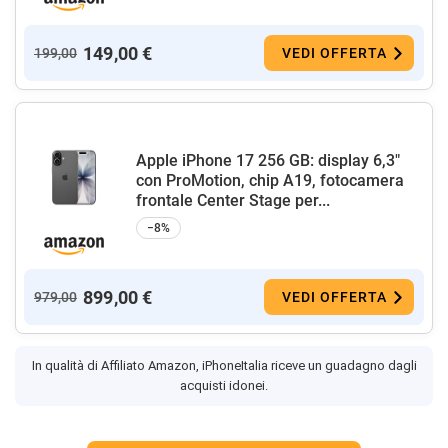
149,00 €
199,00
VEDI OFFERTA
Apple iPhone 17 256 GB: display 6,3"
con ProMotion, chip A19, fotocamera
frontale Center Stage per...
−8%
899,00 €
979,00
VEDI OFFERTA
In qualità di Affiliato Amazon, iPhoneItalia riceve un guadagno dagli
acquisti idonei.