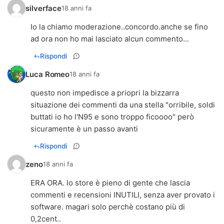
silverface
18 anni fa
Io la chiamo moderazione..concordo.anche se fino
ad ora non ho mai lasciato alcun commento...
Rispondi
Luca Romeo
18 anni fa
questo non impedisce a priopri la bizzarra
situazione dei commenti da una stella "orribile, soldi
buttati io ho l'N95 e sono troppo ficoooo" però
sicuramente è un passo avanti
Rispondi
zeno
18 anni fa
ERA ORA. lo store è pieno di gente che lascia
commenti e recensioni INUTILI, senza aver provato i
software. magari solo perchè costano più di
0,2cent..