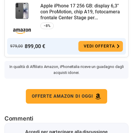
Apple iPhone 17 256 GB: display 6,3"
con ProMotion, chip A19, fotocamera
frontale Center Stage per...
−8%
899,00 €
979,00
VEDI OFFERTA
In qualità di Affiliato Amazon, iPhoneItalia riceve un guadagno dagli
acquisti idonei.
OFFERTE AMAZON DI OGGI
Commenti
Accedi per partecipare alla discussione