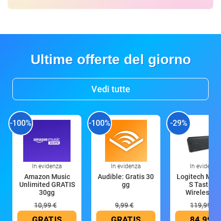
Ultime offerte del giorno
Vedi tutte
-100%
-100%
-29%
In evidenza
In evidenza
In evidenza
Amazon Music
Audible: Gratis 30
Logitech MX 
Unlimited GRATIS
gg
S Tastiera
30gg
Wireless (G
10,99 €
9,99 €
119,99 €
GRATIS
GRATIS
84,99 €