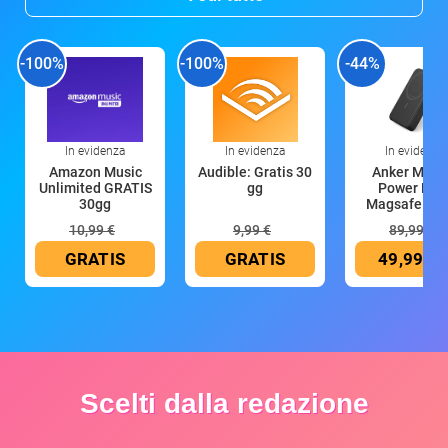
-100%
-100%
-44%
In evidenza
In evidenza
In evidenza
Amazon Music
Audible: Gratis 30
Anker Mag
Unlimited GRATIS
gg
Power Ban
30gg
Magsafe 10
mAh
10,99 €
9,99 €
89,99 €
GRATIS
GRATIS
49,99 €
Scelti dalla redazione