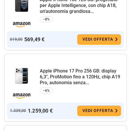
per Apple Intelligence, con chip A18,
un’autonomia grandiosa...
−8%
569,49 €
619,00
VEDI OFFERTA
Apple iPhone 17 Pro 256 GB: display
6,3", ProMotion fino a 120Hz, chip A19
Pro, autonomia senza...
−6%
1.259,00 €
1.339,00
VEDI OFFERTA