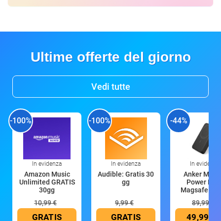
Ultime offerte del giorno
Vedi tutte
-100%
-100%
-44%
In evidenza
In evidenza
In evidenza
Amazon Music
Audible: Gratis 30
Anker Mag
Unlimited GRATIS
gg
Power Ban
30gg
Magsafe 10
mAh
10,99 €
9,99 €
89,99 €
GRATIS
GRATIS
49,99 €