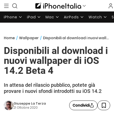
iPhone
iPad
Mac
AirPods
Watch
Home
/
Wallpaper
/
Disponibili al download i nuovi wallpaper di iOS 14.2 Beta 4
Disponibili al download i
nuovi wallpaper di iOS
14.2 Beta 4
In attesa del rilascio pubblico, potete già
provare i nuovi sfondi introdotti su iOS 14.2
Giuseppe La Terza
Condividi
21 Ottobre 2020