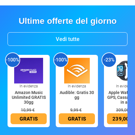
Ultime offerte del giorno
Vedi tutte
-100%
-100%
-23%
In evidenza
In evidenza
In evidenza
Amazon Music
Audible: Gratis 30
Apple Watch 
Unlimited GRATIS
gg
GPS, Cassa 4
30gg
in all
10,99 €
9,99 €
309,00 €
GRATIS
GRATIS
239,00 €