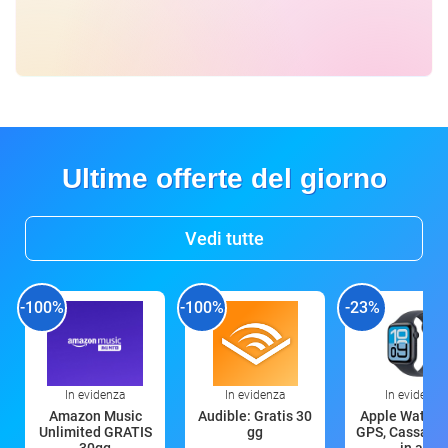
Ultime offerte del giorno
Vedi tutte
-100%
-100%
-23%
In evidenza
In evidenza
In evidenza
Amazon Music
Audible: Gratis 30
Apple Watch 
Unlimited GRATIS
gg
GPS, Cassa 4
30gg
in all